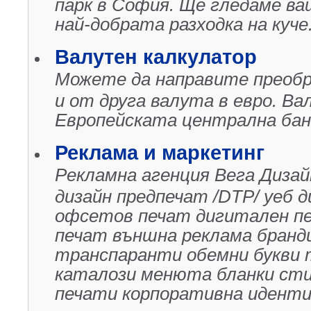
парк в София. Ще гледаме в
най-добрата разходка на куче
Валутен калкулатор
Можете да направите преобра
и от друга валута в евро. В
Европейската централна бан
Реклама и маркетинг
Рекламна агенция Вега Дизай
дизайн предпечат /DTP/ уеб 
офсетов печат дигитален п
печат външна реклама бранд
транспaранти обемни букви 
каталози менюта бланки сти
печати корпоративна идент