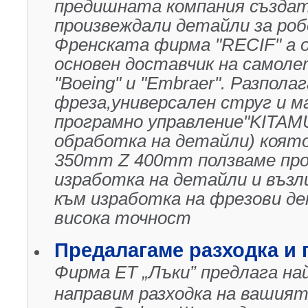
предишната компания създат
произвеждали детайли за роб
Френската фирма "RECIF" а о
основен доставчик на самоле
"Boeing" и "Embraer". Разпола
фреза,универсален струг и 
програмно управление"KITAM
обработка на детайли) която
350mm Z 400mm ползваме про
изработка на детайли и възл
към изработка на фрезови де
висока точност
Предалагаме разходка и 
Фирма ЕТ „Лъки” предлага на
направим разходка на вашия