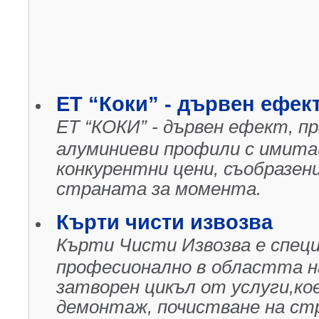
ЕТ “Коки” - дървен ефек
ЕТ “КОКИ” - дървен ефект, пр
алуминиеви профили с имита
конкурентни цени, съобразен
страната за момента.
Кърти чисти извозва
Кърти Чисти Извозва е спец
професионално в областта н
затворен цикъл от услуги,ко
демонтаж, почистване на с