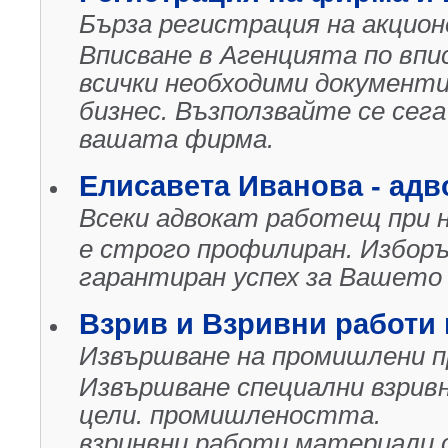
Бърза регистрация на акцион
Вписване в Агенцията по впи
всички необходими документ
бизнес. Възползвайте се сег
вашата фирма.
Елисавета Иванова - ад
Всеки адвокат работещ при н
е строго профилиран. Избор
гарантиран успех за Вашето 
Взрив и Взривни работи
Извършване на промишлени п
Извършване специални взривн
цели. промишлеността.
взринвни,работи,материали,