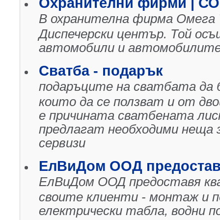
Охранителни фирми | С
В охранителна фирма Омега 7
Диспечерски център. Той ос
автомобили и автомобилите
Сватба - подарък
подаръците на сватбата да 
които да се ползват и от дв
е причината сватбената лист
предлагат необходими неща 
сервизи
ЕлВиДом ООД предостав
ЕлВиДом ООД предоставя квал
своите клиенти - монтаж и по
електрически табла, водни по