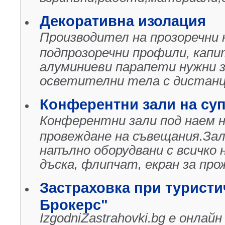
Декоративна изолация
Производител на прозоречни 
подпрозоречни профили, капи
алуминиеви парапети нужни 
осветителни тела с дистанц
Конферентни зали на суп
Конферентни зали под наем н
провеждане на съвещания.Зал
напълно оборудвани с всичко 
дъска, флипчат, екран за про
Застраховка при туристи
Брокерс"
IzgodniZastrahovki.bg е онла