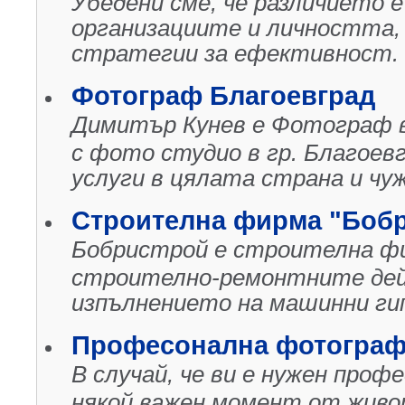
Убедени сме, че различието е
организациите и личността,
стратегии за ефективност.
Фотограф Благоевград
Димитър Кунев е Фотограф в
с фото студио в гр. Благое
услуги в цялата страна и чу
Строителна фирма "Бобр
Бобристрой е строителна фи
строително-ремонтните дейн
изпълнението на машинни ги
Професонална фотогра
В случай, че ви е нужен про
някой важен момент от живо