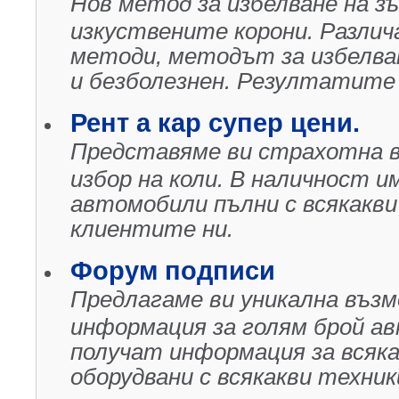
Нов метод за избелване на зъ
изкуствените корони. Различ
методи, методът за избелван
и безболезнен. Резултатите 
Рент а кар супер цени.
Представяме ви страхотна 
избор на коли. В наличност и
автомобили пълни с всякакви
клиентите ни.
Форум подписи
Предлагаме ви уникална въз
информация за голям брой а
получат информация за всяка
оборудвани с всякакви техни