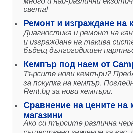
много и най-различни екзоти
света!
Ремонт и изграждане на 
Диагностика и ремонт на ка
и изграждане на такива сис
бъдещ дългогодишен партнь
Кемпър под наем от Camp
Търсите нови кемпъри? Пред
за покупка на кемпър. Погле
Rent.bg за нови кемпъри.
Сравнение на цените на
магазини
Ако си търсите различна чер
съществено значение за вас,