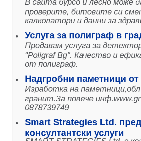
В сайта бурсо и лесно може
проверите, битовите си сме
калколатори и данни за здрав
Услуга за полиграф в гр
Продавам услуга за детекто
"Poligraf Bg". Качество и еф
от полиграф.
Надгробни паметници от
Изработка на паметници,обл
гранит.За повeче инф.www.gra
0878739749
Smart Strategies Ltd. пр
консултантски услуги