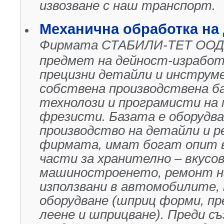
извозване с наш транспорт.
Механична обработка на 
Фирмата СТАБИЛИ-ТЕТ ООД е 
предмет на дейност-изработв
прецизни детайли и инструм
собствена производствена баз
технолози и програмисти на
фрезисти. Базата е оборудва
производство на детайли и 
фирмата, имат богат опит в
части за хранително – вкус
машиностроенето, ремонт на
използвани в автомобилите,
оборудване (шприц форми, пр
леене и шприцване). Преди с