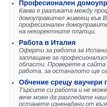
Професионален домоупр
Каква е разликата между пр
домоуправител живеещ във В
професионален домоуправите
на некоректните платци.
Работа в Италия
Оферти за работа за Испани
заплащане за професионалис
области. Проверете в сайта
работа, за останалото ще се
Обчение срещу ваучери п
Търсите си работа и не мож
вече може да разгледате на
останете изненадани от въ