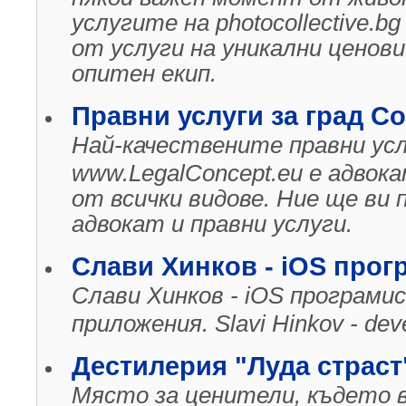
услугите на photocollective.b
от услуги на уникални ценови
опитен екип.
Правни услуги за град С
Най-качествените правни усл
www.LegalConcept.eu е адвок
от всички видове. Ние ще ви
адвокат и правни услуги.
Слави Хинков - iOS прог
Слави Хинков - iOS програми
приложения. Slavi Hinkov - deve
Дестилерия "Луда страст
Място за ценители, където в