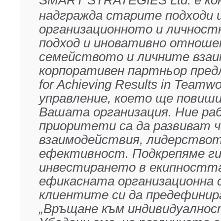
SMART STRATEGIES Ltd. e ко
надгражда старите подходи и
организационното и личностн
подход и иновативно отношен
семейството и личните взаи
корпоративен партньор пред
for Achieving Results in Team
управление, което ще повиш
Вашата организация. Ние ра
приоритети са да развиват 
взаимодействия, лидерствот
ефективност. Подкрепяме ги 
инвестирането в екипността
ефикасната организационна 
клиентите си да предефинир
„Връщане към индивидуалността