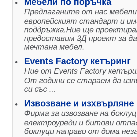
Мебели по поръчка
Предлаганите от нас мебели
европейският стандарт и им
поддръжка.Ние ще проектира
предоставим 3Д проект за д
мечтана мебел.
Events Factory кетъринг
Ние от Events Factory кетъри
От години се стараем да из
си със ...
Извозване и изхвърляне 
Фирма за извозване на боклуц
електроуреди и битови отпад
боклуци направо от дома не