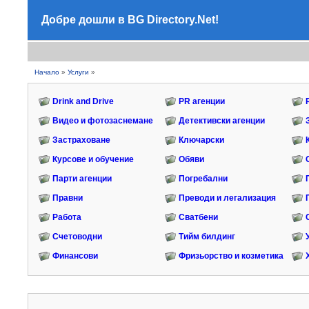
Добре дошли в BG Directory.Net!
Начало
»
Услуги
»
Drink and Drive
PR агенции
Видео и фотозаснемане
Детективски агенции
Застраховане
Ключарски
Курсове и обучение
Обяви
Парти агенции
Погребални
Правни
Преводи и легализация
Работа
Сватбени
Счетоводни
Тийм билдинг
Финансови
Фризьорство и козметика