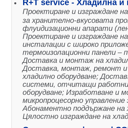
R+T service - Хладилна и
Проектиране и изграждане на
за хранително-вкусовата пр
флуидизационни апарати (лен
Проектиране и изграждане на
инсталации с широко прилож
термоизолационни панели – п
Доставка и монтаж на хладил
Доставка, монтаж, ремонт и
хладилно оборудване; Доста
системи, отчитащи работни
оборудване; Изработване и м
микропроцесорно управление 
Абонаментно поддържане на 
Цялостно изграждане на хла