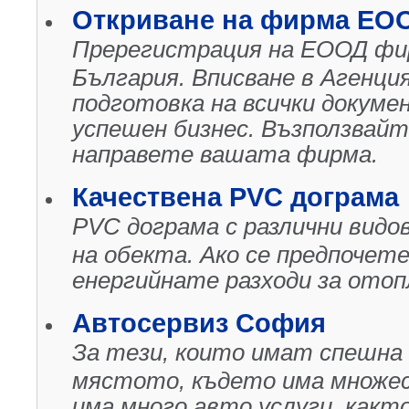
Откриване на фирма ЕО
Пререгистрация на ЕООД фи
България. Вписване в Агенци
подготовка на всички докум
успешен бизнес. Възползвайте
направете вашата фирма.
Качествена PVC дограма
PVC дограма с различни видо
на обекта. Ако се предпочет
енергийнате разходи за отоп
Автосервиз София
За тези, които имат спешна
мястото, където има множе
има много авто услуги, както